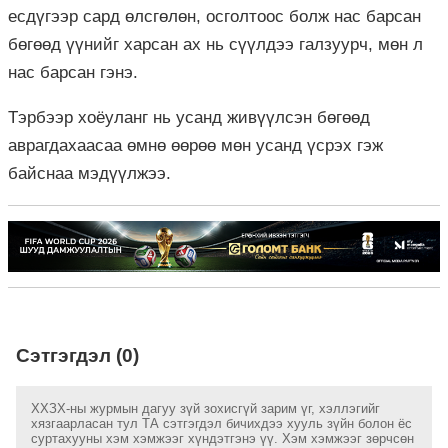
есдүгээр сард өлсгөлөн, осголтоос болж нас барсан
бөгөөд үүнийг харсан ах нь сүүлдээ галзуурч, мөн л
нас барсан гэнэ.
Тэрбээр хоёуланг нь усанд живүүлсэн бөгөөд
аврагдахаасаа өмнө өөрөө мөн усанд үсрэх гэж
байснаа мэдүүлжээ.
Сэтгэгдэл (0)
ХХЗХ-ны журмын дагуу зүй зохисгүй зарим үг, хэллэгийг
хязгаарласан тул ТА сэтгэгдэл бичихдээ хууль зүйн болон ёс
суртахууны хэм хэмжээг хүндэтгэнэ үү. Хэм хэмжээг зөрчсөн