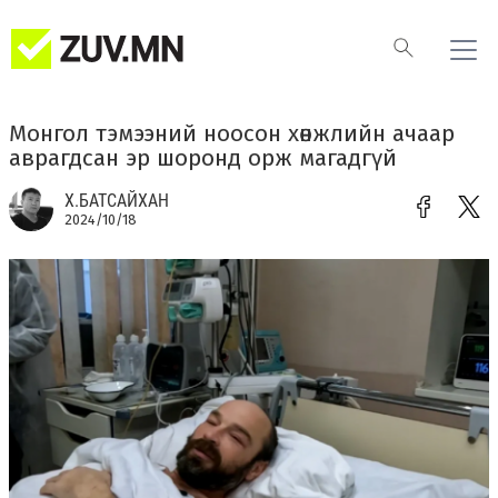
Монгол тэмээний ноосон хөнжлийн ачаар
аврагдсан эр шоронд орж магадгүй
Х.БАТСАЙХАН
2024/10/18