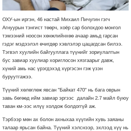
ОХУ-ын иргэн, 46 настай Михаил Пичугин гэгч
Агнуурын тэнгист төөрч, хоёр сар болохдоо монгол
тэмээний ноосон хөнжлийнхөө ачаар амьд гарсан
гэдэг мэдээлэл өчигдөр хэвлэлэр цацагдсан билээ.
Тэгвэл хуулийн байгууллага түүнийг зориулалтын
бус завиар хуулиар хориглосон хязгаарыг давж,
хүний амь нас үрэгдэхэд хүргэсэн гэж үзэн
буруутгажээ.
Түүний хөлөглөж явсан "Байкат 470" нь бага оврын
завь бөгөөд ийм завиар эргээс далайн 2.7 майл буюу
таван км-ээс илүү холдож болдоггүй аж.
Тэрбээр мөн ах болон ахныхаа хүүгийн хувь заяаны
талаар ярьсан байна. Түүний хэлснээр, эхлээд хүү нь