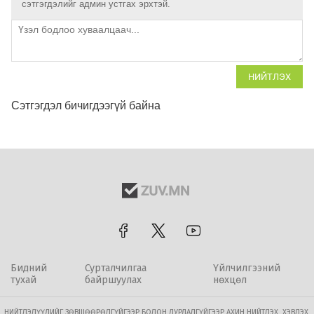
сэтгэгдэлийг админ устгах эрхтэй.
НИЙТЛЭХ
Сэтгэгдэл бичигдээгүй байна
Бидний
Сурталчилгаа
Үйлчилгээний
тухай
байршуулах
нөхцөл
НИЙТЛЭЛҮҮДИЙГ ЗӨВШӨӨРӨЛГҮЙГЭЭР БОЛОН ДУРДАЛГҮЙГЭЭР АХИН НИЙТЛЭХ, ХЭВЛЭХ,