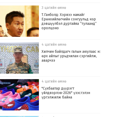
3 цагийн өмнө
Т.Ганболд: Хэрвээ намайг
Ерөнхийлөгчийн сонгуульд нэр
дэвшүүлбэл дуртайяа “тулаанд”
оролцоно
4 цагийн өмнө
Хилчин байлдагч галын аюулаас нэг
өрх айлыг урьдчилан сэргийлж,
аварчээ
4 цагийн өмнө
"Сүхбаатар дүүрэгт
үйлдвэрлэв-2026" үзэсгэлэн
үргэлжилж байна