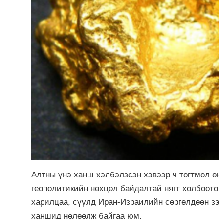
Алтны үнэ ханш хэлбэлзсэн хэвээр ч тогтмол 
геополитикийн нөхцөл байдалтай нягт холбоото
харилцаа, сүүлд Иран-Израилийн сөргөлдөөн зэ
ханшид нөлөөлж байгаа юм.