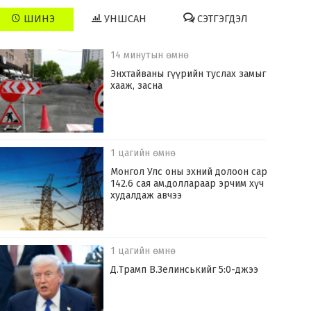
ШИНЭ
УНШСАН
СЭТГЭГДЭЛ
14 минутын өмнө
Энхтайваны гүүрийн туслах замыг
хааж, засна
1 цагийн өмнө
Монгол Улс оны эхний долоон сард
142.6 сая ам.доллараар эрчим хүч
худалдаж авчээ
1 цагийн өмнө
Д.Трамп В.Зелинськийг 5:0-джээ