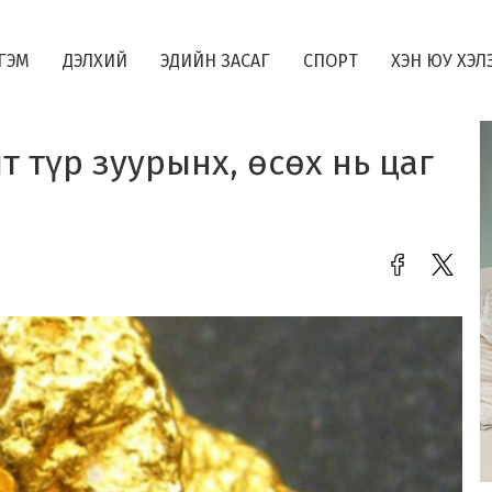
ГЭМ
ДЭЛХИЙ
ЭДИЙН ЗАСАГ
СПОРТ
ХЭН ЮУ ХЭЛ
т түр зуурынх, өсөх нь цаг