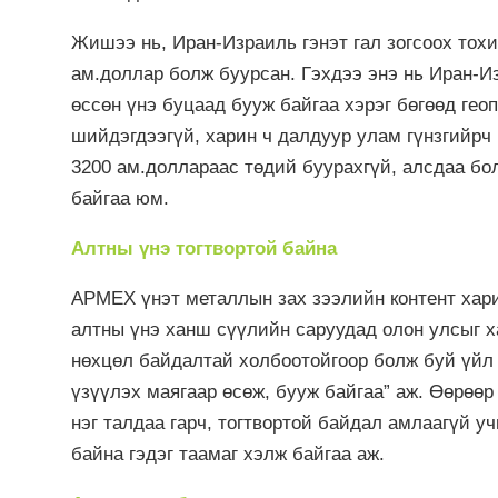
Жишээ нь, Иран-Израиль гэнэт гал зогсоох тох
ам.доллар болж буурсан. Гэхдээ энэ нь Иран-
өссөн үнэ буцаад бууж байгаа хэрэг бөгөөд ге
шийдэгдээгүй, харин ч далдуур улам гүнзгийрч
3200 ам.доллараас төдий буурахгүй, алсдаа бо
байгаа юм.
Алтны үнэ тогтвортой байна
APMEX үнэт металлын зах зээлийн контент хари
алтны үнэ ханш сүүлийн саруудад олон улсыг 
нөхцөл байдалтай холбоотойгоор болж буй үйл
үзүүлэх маягаар өсөж, бууж байгаа” аж. Өөрөө
нэг талдаа гарч, тогтвортой байдал амлаагүй у
байна гэдэг таамаг хэлж байгаа аж.