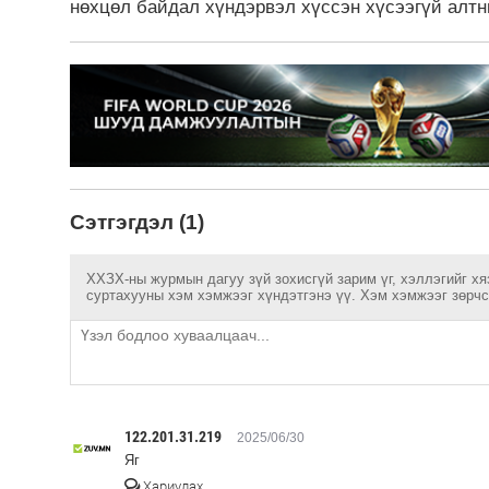
нөхцөл байдал хүндэрвэл хүссэн хүсээгүй алтн
Сэтгэгдэл (1)
ХХЗХ-ны журмын дагуу зүй зохисгүй зарим үг, хэллэгийг хя
суртахууны хэм хэмжээг хүндэтгэнэ үү. Хэм хэмжээг зөрчсө
122.201.31.219
2025/06/30
Яг
Хариулах