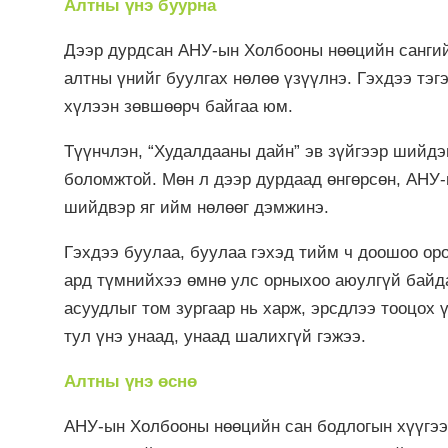
Алтны үнэ буурна
Дээр дурдсан АНУ-ын Холбооны нөөцийн сангий
алтны үнийг буулгах нөлөө үзүүлнэ. Гэхдээ тэг
хүлээн зөвшөөрч байгаа юм.
Түүнчлэн, “Худалдааны дайн” эв зүйгээр шийд
боломжтой. Мөн л дээр дурдаад өнгөрсөн, АНУ
шийдвэр яг ийм нөлөөг дэмжинэ.
Гэхдээ буулаа, буулаа гэхэд тийм ч доошоо оро
ард түмнийхээ өмнө улс орныхоо аюулгүй байда
асуудлыг том зургаар нь харж, эрсдлээ тооцох 
тул үнэ унаад, унаад шалихгүй гэжээ.
Алтны үнэ өснө
АНУ-ын Холбооны нөөцийн сан бодлогын хүүгээ 