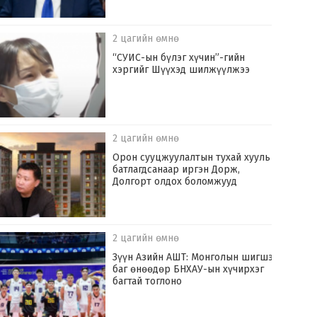
2 цагийн өмнө
“СУИС-ын бүлэг хүчин”-гийн
хэргийг Шүүхэд шилжүүлжээ
2 цагийн өмнө
Орон сууцжуулалтын тухай хууль
батлагдсанаар иргэн Дорж,
Долгорт олдох боломжууд
2 цагийн өмнө
Зүүн Азийн АШТ: Монголын шигшээ
баг өнөөдөр БНХАУ-ын хүчирхэг
багтай тоглоно