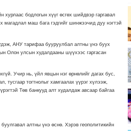
н хурлаас бодлогын хүүг өсгөх шийдвэр гаргавал
эх магадлал маш бага гэдгийг шинжээчид дуу нэгтэй
эгдэж, АНУ тарифаа бууруулбал алтны үнэ буух
-ын Олон улсын худалдааны шүүхээс гаргасан
хгүй. Учир нь, үйл явцын нэг өрнөлийг дагах бус,
л, тусгаар тогтнолыг хамгаалах үүрэг хүлээж,
үүрэгтэй Төв банкууд алт худалдаж авсаар байгаа
буулгавал алтны үнэ өснө. Хэрэв геополитикийн