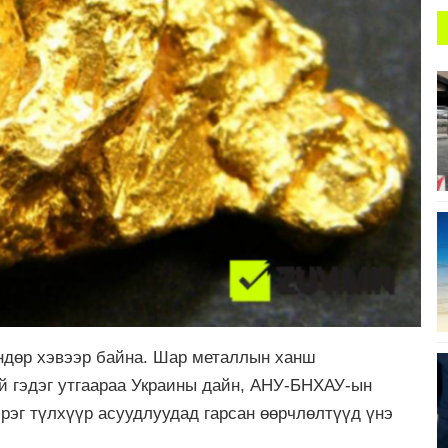
өндөр хэвээр байна. Шар металлын ханш
й гэдэг утгаараа Украины дайн, АНУ-БНХАУ-ын
рэг түлхүүр асуудлуудад гарсан өөрчлөлтүүд үнэ