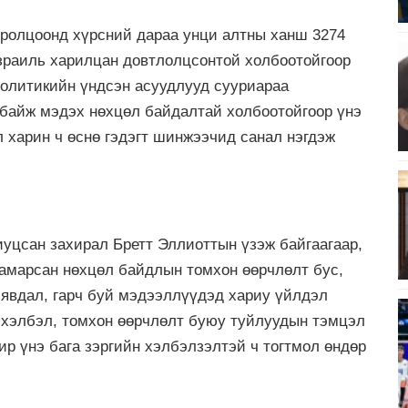
иролцоонд хүрсний дараа унци алтны ханш 3274
Израиль харилцан довтлолцсонтой холбоотойгоор
ополитикийн үндсэн асуудлууд сууриараа
 байж мэдэх нөхцөл байдалтай холбоотойгоор үнэ
л харин ч өснө гэдэгт шинжээчид санал нэгдэж
уцсан захирал Бретт Эллиоттын үзэж байгаагаар,
хамарсан нөхцөл байдлын томхон өөрчлөлт бус,
 явдал, гарч буй мэдээллүүдэд хариу үйлдэл
р хэлбэл, томхон өөрчлөлт буюу туйлуудын тэмцэл
чир үнэ бага зэргийн хэлбэлзэлтэй ч тогтмол өндөр