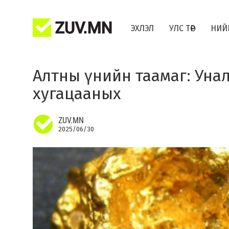
ЭХЛЭЛ
УЛС ТӨР
НИЙ
Алтны үнийн таамаг: Унал
хугацааных
ZUV.MN
2025/06/30