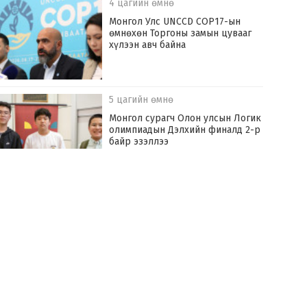
4 цагийн өмнө
Монгол Улс UNCCD COP17-ын
өмнөхөн Торгоны замын цувааг
хүлээн авч байна
5 цагийн өмнө
Монгол сурагч Олон улсын Логик
олимпиадын Дэлхийн финалд 2-р
байр эзэллээ
5 цагийн өмнө
“Аяллын газрын зураг”-ийн
хэвлэмэл хувилбарыг Голомт
банкны салбараас үнэ төлбөргүй
авах боломжтой
5 цагийн өмнө