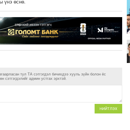
ы үнэ өснө.
згаарласан тул ТА сэтгэгдэл бичихдээ хууль зүйн болон ёс
н сэтгэгдэлийг админ устгах эрхтэй.
НИЙТЛЭХ