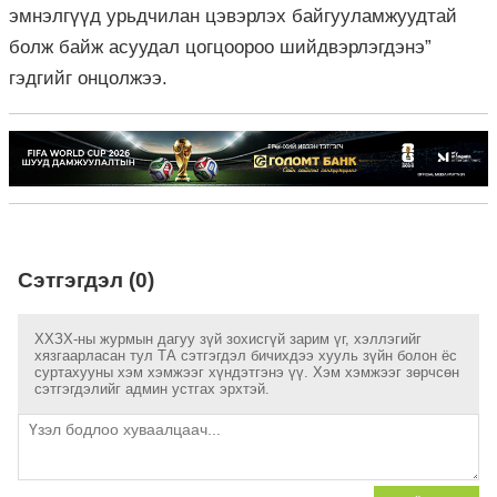
эмнэлгүүд урьдчилан цэвэрлэх байгууламжуудтай
болж байж асуудал цогцоороо шийдвэрлэгдэнэ”
гэдгийг онцолжээ.
Сэтгэгдэл (0)
ХХЗХ-ны журмын дагуу зүй зохисгүй зарим үг, хэллэгийг
хязгаарласан тул ТА сэтгэгдэл бичихдээ хууль зүйн болон ёс
суртахууны хэм хэмжээг хүндэтгэнэ үү. Хэм хэмжээг зөрчсөн
сэтгэгдэлийг админ устгах эрхтэй.