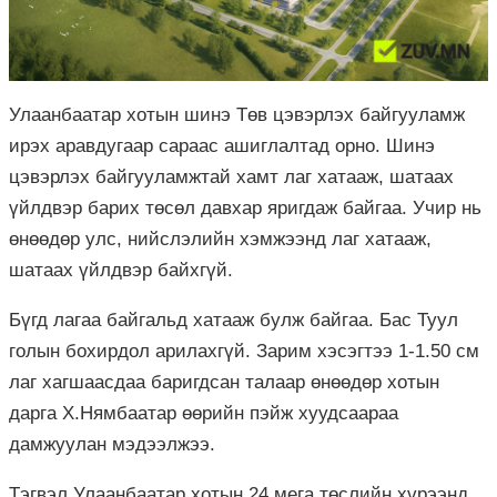
Улаанбаатар хотын шинэ Төв цэвэрлэх байгууламж
ирэх аравдугаар сараас ашиглалтад орно. Шинэ
цэвэрлэх байгууламжтай хамт лаг хатааж, шатаах
үйлдвэр барих төсөл давхар яригдаж байгаа. Учир нь
өнөөдөр улс, нийслэлийн хэмжээнд лаг хатааж,
шатаах үйлдвэр байхгүй.
Бүгд лагаа байгальд хатааж булж байгаа. Бас Туул
голын бохирдол арилахгүй. Зарим хэсэгтээ 1-1.50 см
лаг хагшаасдаа баригдсан талаар өнөөдөр хотын
дарга Х.Нямбаатар өөрийн пэйж хуудсаараа
дамжуулан мэдээлжээ.
Тэгвэл Улаанбаатар хотын 24 мега төслийн хүрээнд