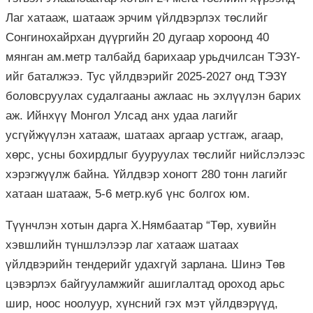
Лаг хатааж, шатааж эрчим үйлдвэрлэх төслийг
Сонгинохайрхан дүүргийн 20 дугаар хороонд 40
мянган ам.метр талбайд барихаар урьдчилсан ТЭЗҮ-
ийг баталжээ. Тус үйлдвэрийг 2025-2027 онд ТЭЗҮ
боловсруулах судалгааны ажлаас нь эхлүүлэн барих
аж. Ийнхүү Монгол Улсад анх удаа лагийг
усгүйжүүлэн хатааж, шатаах аргаар устгаж, агаар,
хөрс, усны бохирдлыг бууруулах төслийг нийслэлээс
хэрэгжүүлж байна. Үйлдвэр хоногт 280 тонн лагийг
хатаан шатааж, 5-6 метр.куб үнс болгох юм.
Түүнчлэн хотын дарга Х.Нямбаатар “Төр, хувийн
хэвшлийн түншлэлээр лаг хатааж шатаах
үйлдвэрийн тендерийг удахгүй зарлана. Шинэ Төв
цэвэрлэх байгууламжийг ашиглалтад ороход арьс
шир, ноос ноолуур, хүнсний гэх мэт үйлдвэрүүд,