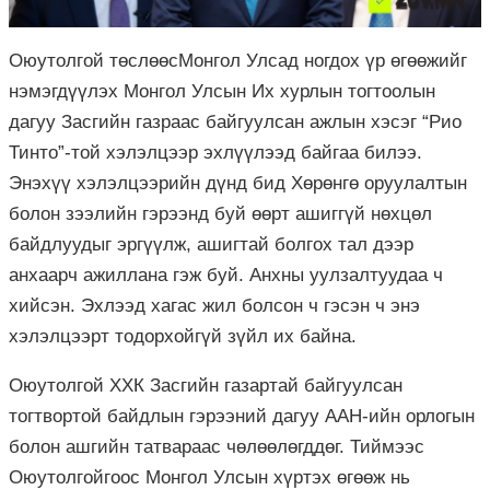
Оюутолгой төслөөсМонгол Улсад ногдох үр өгөөжийг
нэмэгдүүлэх Монгол Улсын Их хурлын тогтоолын
дагуу Засгийн газраас байгуулсан ажлын хэсэг “Рио
Тинто”-той хэлэлцээр эхлүүлээд байгаа билээ.
Энэхүү хэлэлцээрийн дүнд бид Хөрөнгө оруулалтын
болон зээлийн гэрээнд буй өөрт ашиггүй нөхцөл
байдлуудыг эргүүлж, ашигтай болгох тал дээр
анхаарч ажиллана гэж буй. Анхны уулзалтуудаа ч
хийсэн. Эхлээд хагас жил болсон ч гэсэн ч энэ
хэлэлцээрт тодорхойгүй зүйл их байна.
Оюутолгой ХХК Засгийн газартай байгуулсан
тогтвортой байдлын гэрээний дагуу ААН-ийн орлогын
болон ашгийн татвараас чөлөөлөгддөг. Тиймээс
Оюутолгойгоос Монгол Улсын хүртэх өгөөж нь