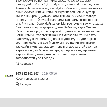
14,6 тэрбум төгрөг жил үржүүлээд үзээрээ долларт
шилжүүлбэл бараг 1,5 тэрбум ам доллар болно шүү Рио
Тинтоо Оюутолгойн ордоос 4,9 тэрбум ам долларын цэвэр
ашиг хүртэж нийт ашигийн 90 хувийг авч байна Зүгээр
жишээ нь иргэн Дулмаа цалингийхаа 90 хувийг татварт
өгөөд үлдсэн 10 хувийнхаа цалингаар амь зогооноо гэсэн
үгтэй утга нэг болж байгаа юм Монголчууд ингэж улсаараа
баялгааа зүгээр л дээрэмдүүлж байна шүү дээ Зөвхөн
Оюутолгойн ордоос зүгээр л 20 хувийн ашиг нь нөгөө эмч
багш нйгмийн халамжийнханыг тэтгэвэрийнхэний өлхөн
санхүүжүүлжих юмыг гаднаас өндөр хүүтэй долларын
зээл авч байх гэж дээ Монголын төр цалин тэтгэмжээ
тавихийн тулд гаднаас долларын өндөр хүүтэй зээл авч
харин оронд нь Монголын ард иргэдээсээ өндөр татвар
хурааж байж долларынхаа зээлийг төлдөг тийм л
тогтолцоотой улс шүү дээ
Хариулах
103.212.162.207
2026/05/16
Хөөж гаргавал таарна.
Хариулах