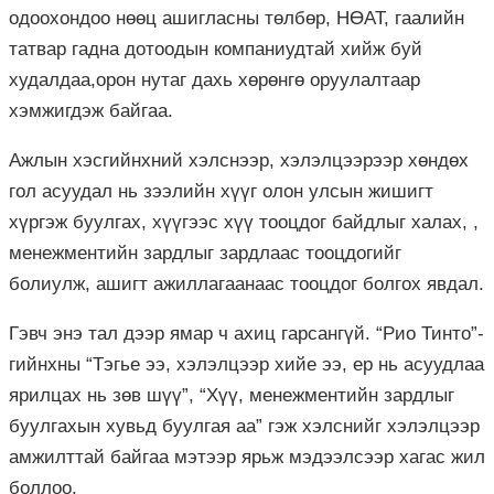
одоохондоо нөөц ашигласны төлбөр, НӨАТ, гаалийн
татвар гадна дотоодын компаниудтай хийж буй
худалдаа,орон нутаг дахь хөрөнгө оруулалтаар
хэмжигдэж байгаа.
Ажлын хэсгийнхний хэлснээр, хэлэлцээрээр хөндөх
гол асуудал нь зээлийн хүүг олон улсын жишигт
хүргэж буулгах, хүүгээс хүү тооцдог байдлыг халах, ,
менежментийн зардлыг зардлаас тооцдогийг
болиулж, ашигт ажиллагаанаас тооцдог болгох явдал.
Гэвч энэ тал дээр ямар ч ахиц гарсангүй. “Рио Тинто”-
гийнхны “Тэгье ээ, хэлэлцээр хийе ээ, ер нь асуудлаа
ярилцах нь зөв шүү”, “Хүү, менежментийн зардлыг
буулгахын хувьд буулгая аа” гэж хэлснийг хэлэлцээр
амжилттай байгаа мэтээр ярьж мэдээлсээр хагас жил
боллоо.