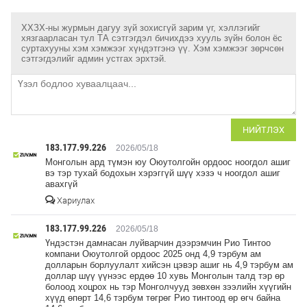
ХХЗХ-ны журмын дагуу зүй зохисгүй зарим үг, хэллэгийг
хязгаарласан тул ТА сэтгэгдэл бичихдээ хууль зүйн болон ёс
суртахууны хэм хэмжээг хүндэтгэнэ үү. Хэм хэмжээг зөрчсөн
сэтгэгдэлийг админ устгах эрхтэй.
НИЙТЛЭХ
183.177.99.226
2026/05/18
Монголын ард түмэн юу Оюутолгойн ордоос ноогдол ашиг
вэ тэр тухай бодохын хэрэггүй шүү хэзэ ч ноогдол ашиг
авахгүй
Хариулах
183.177.99.226
2026/05/18
Үндэстэн дамнасан луйварчин дээрэмчин Рио Тинтоо
компани Оюутолгой ордоос 2025 онд 4,9 тэрбум ам
долларын борлуулалт хийсэн цэвэр ашиг нь 4,9 тэрбум ам
доллар шүү үүнээс ердөө 10 хувь Монголын талд тэр өр
болоод хоцрох нь тэр Монголчууд зөвхөн зээлийн хүүгийн
хүүд өпөрт 14,6 тэрбум төгрөг Рио тинтоод өр өгч байна