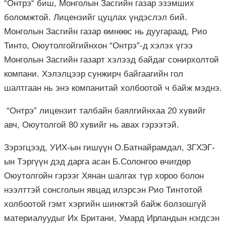
“Онтрэ“ биш, Монголын Засгийн газар эзэмших
боломжтой. Лицензийг цуцлах үндэслэл бий.
Монголын Засгийн газар өмнөөс нь дуугараад, Рио
Тинто, Оюутолгойгийнхон “Онтрэ”-д хэлэх үгээ
Монголын Засгийн газарт хэлээд байдаг сонирхолтой
компани. Хэлэлцээр сунжирч байгаагийн гол
шалтгаан нь энэ компанитай холбоотой ч байж мэднэ.
“Онтрэ” лицензит талбайн баялгийнхаа 20 хувийг
авч, Оюутолгой 80 хувийг нь авах гэрээтэй.
Зэрэгцээд, УИХ-ын гишүүн О.Батнайрамдал, ЗГХЭГ-
ын Тэргүүн дэд дарга асан Б.Солонгоо өчигдөр
Оюутолгойн гэрээг Хянан шалгах түр хороо болон
нээлттэй сонсголын явцад илэрсэн Рио Тинтотой
холбоотой гэмт хэргийн шинжтэй байж болзошгүй
материалуудыг Их Британи, Умард Ирландын нэгдсэн