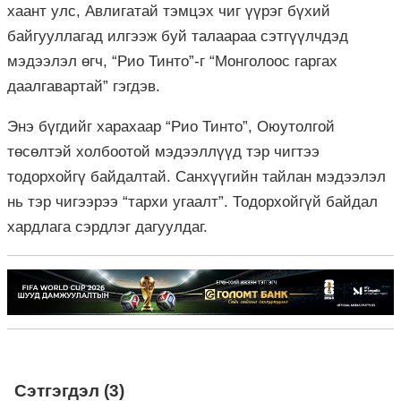
хаант улс, Авлигатай тэмцэх чиг үүрэг бүхий
байгууллагад илгээж буй талаараа сэтгүүлчдэд
мэдээлэл өгч, “Рио Тинто”-г “Монголоос гаргах
даалгавартай” гэгдэв.
Энэ бүгдийг харахаар “Рио Тинто”, Оюутолгой
төсөлтэй холбоотой мэдээллүүд тэр чигтээ
тодорхойгү байдалтай. Санхүүгийн тайлан мэдээлэл
нь тэр чигээрээ “тархи угаалт”. Тодорхойгүй байдал
хардлага сэрдлэг дагуулдаг.
Сэтгэгдэл (3)