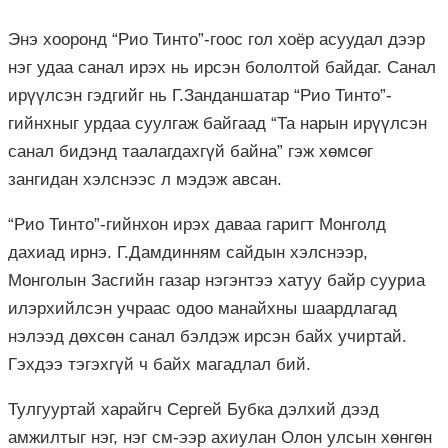
Энэ хооронд “Рио Тинто”-гоос гол хоёр асуудал дээр
нэг удаа санал ирэх нь ирсэн бололтой байдаг. Санал
ирүүлсэн гэдгийг нь Г.Занданшатар “Рио Тинто”-
гийнхныг урдаа суулгаж байгаад “Та нарын ирүүлсэн
санал бидэнд таалагдахгүй байна” гэж хөмсөг
зангидан хэлснээс л мэдэж авсан.
“Рио Тинто”-гийнхон ирэх даваа гаригт Монголд
дахиад ирнэ. Г.Дамдинням сайдын хэлснээр,
Монголын Засгийн газар нэгэнтээ хатуу байр сууриа
илэрхийлсэн учраас одоо манайхны шаардлагад
нэлээд дөхсөн санал бэлдэж ирсэн байх учиртай.
Гэхдээ тэгэхгүй ч байх магадлал бий.
Тулгууртай харайгч Сергей Бубка дэлхий дээд
амжилтыг нэг, нэг см-ээр ахиулан Олон улсын хөнгөн