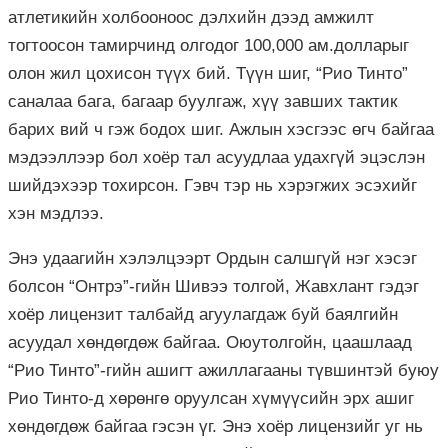
атлетикийн холбооноос дэлхийн дээд амжилт
тогтоосон тамирчинд олгодог 100,000 ам.долларыг
олон жил цохисон түүх бий. Түүн шиг, “Рио Тинто”
саналаа бага, багаар буулгаж, хүү завших тактик
барих вий ч гэж бодох шиг. Ажлын хэсгээс өгч байгаа
мэдээллээр бол хоёр тал асуудлаа удахгүй эцэслэн
шийдэхээр тохирсон. Гэвч тэр нь хэрэгжих эсэхийг
хэн мэдлээ.
Энэ удаагийн хэлэлцээрт Ордын салшгүй нэг хэсэг
болсон “Онтрэ”-гийн Шивээ толгой, Жавхлант гэдэг
хоёр лицензит талбайд агуулагдаж буй баялгийн
асуудал хөндөгдөж байгаа. Оюутолгойн, цаашлаад
“Рио Тинто”-гийн ашигт ажиллагааны түвшинтэй буюу
Рио Тинто-д хөрөнгө оруулсан хүмүүсийн эрх ашиг
хөндөгдөж байгаа гэсэн үг. Энэ хоёр лицензийг уг нь