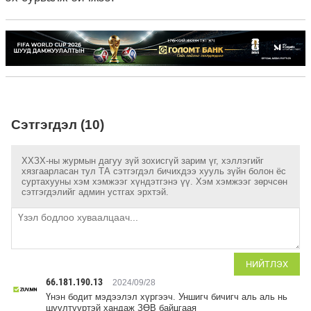
Сэтгэгдэл (10)
ХХЗХ-ны журмын дагуу зүй зохисгүй зарим үг, хэллэгийг
хязгаарласан тул ТА сэтгэгдэл бичихдээ хууль зүйн болон ёс
суртахууны хэм хэмжээг хүндэтгэнэ үү. Хэм хэмжээг зөрчсөн
сэтгэгдэлийг админ устгах эрхтэй.
НИЙТЛЭХ
66.181.190.13
2024/09/28
Үнэн бодит мэдээлэл хүргээч. Уншигч бичигч аль аль нь
шүүлтүүртэй хандаж ЗӨВ байцгаая