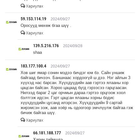
Хариулах
59.153.114.19
2024/09/27
Оросууд мөхөж бгаа шүү .
Хариулах
139.5.216.176
2024/09/28
shaa
183.177.100.4
2024/09/27
Хов шиг ямар сонин мэдээ бичдэг юм бэ. Сайн уншиж
байгаад бичээч. Баншнаас хордоогүй ш дээ. Нэг айлын 3
хүүхэд нас барсан. Хүүхдүүдийн аав гэртээ ялааны хор
цацсан байсан. Хороо цацаад бүгд гэрээсээ гарцгаасан.
Нилээд бараг 2 цаг орчмын дараа гэртээ орцгоож хоол
бэлтгэж идсэн. Гэрт цацсан ялааны хорны бодис
хүүхдүүдийн цусанд илэрсэн. Хүүхдүүдийн 9 сартай
жирэмсэн ээж, аав хоёр нь одоогоор эмчлүүлж байгаа гэж
бичиж байгаа шүү.
Хариулах
66.181.188.177
2024/09/27
Харин тиймшдэ.