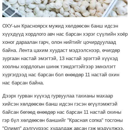
ОХУ-ын Красноярск мужид хөлдөөсөн банш идсэн
хүүхдүүд хордлого авч нас барсан хэрэг сүүлийн хоёр
хоног дараалан гарч, олон нийтийг цочирдуулаад
байна. Лента цахим хуудаст мэдээлснээр, өчигдөр
зургаан настай эмэгтэй, 13 настай эрэгтэй хүүхэд
хоолны хордлогын шинж тэмдэгтэйгээр эмнэлэгт
хүргэгдээд нас барсан бол өнөөдөр 11 настай охин
нас барсан байна.
Дээрх гурван хүүхэд гурвуулаа тахианы махаар
хийсэн хөлдөөсөн банш идсэн гэсэн өгүүлэмжтэй
байсан бөгөөд өнөөдөр нас барсан 11 настай охины
гэр бүл хөлдөөсөн баншийг "Красная сопка" тосгоны
"Олимп" дэлгүүрээс худалдаж авсан гэж мэдүүлжээ.