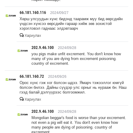
66.181.160.116
2024/09/27
Хөрш улсуудын хүнс бидэнд таарамж муу бид өөрсдийн
үндсэн хүнсээ өөрсдийн гараар хийж зөв зохистой
хэрэглэвэл гаднаас элдэвтаарч
Хариулах
202.9.46.100
2024/09/28
you pigs make unfit excrement. You don't know how
many of you are dying from excrement poisoning.
country of excrement.
66.181.160.72
2024/09/26
Орос хүнс гэж хог болсон шдээ. Ямарч тэжээллэг юмгүй
болсон бнлээ. Дайны сүүдэр улс орныг нь нурааж бн. Наш
гээд балай дэлгүүрээс болгоомжил.
Хариулах
202.9.46.100
2024/09/28
Mongolian beggar's food is worse than your excrement.
not even a pig will eat it. You don't even know how
many people are dying of poisoning. country of
excrement.