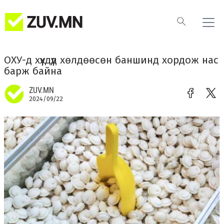
ОХУ-д хүүхдүүд хөлдөөсөн баншинд хордож нас
барж байна
ZUV.MN
2024/09/22