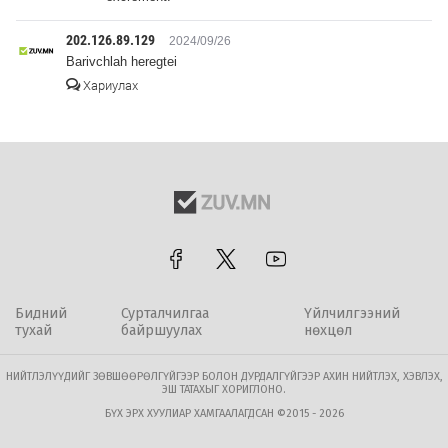
202.126.89.129
2024/09/26
Barivchlah heregtei
Хариулах
Бидний
Сурталчилгаа
Үйлчилгээний
тухай
байршуулах
нөхцөл
НИЙТЛЭЛҮҮДИЙГ ЗӨВШӨӨРӨЛГҮЙГЭЭР БОЛОН ДУРДАЛГҮЙГЭЭР АХИН НИЙТЛЭХ, ХЭВЛЭХ,
ЭШ ТАТАХЫГ ХОРИГЛОНО.
БҮХ ЭРХ ХУУЛИАР ХАМГААЛАГДСАН ©2015 - 2026