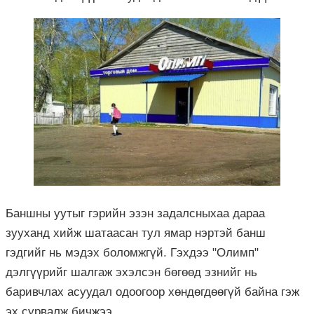
Баншны уутыг гэрийн эзэн задалсныхаа дараа
зууханд хийж шатаасан тул ямар нэртэй банш
гэдгийг нь мэдэх боломжгүй. Гэхдээ "Олимп"
дэлгүүрийг шалгаж эхэлсэн бөгөөд эзнийг нь
баривчлах асуудал одоогоор хөндөгдөөгүй байна гэж
эх сурвалж бичжээ.