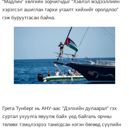
“Мадлин” хөлгийн зорчигчдыг “Хэвлэл мэдээллийн
хэрэгсэл ашиглан тархи угаалт хийхийг оролдлоо”
гэж буруутгасан байна.
Грета Тунберг нь АНУ-аас "Дэлхийн дулаарал" гэх
суртал ухуулга явуулж байх үед байгаль орчны
төлөөх тэмцлээрээ танигдсан нэгэн бөгөөд сүүлийн