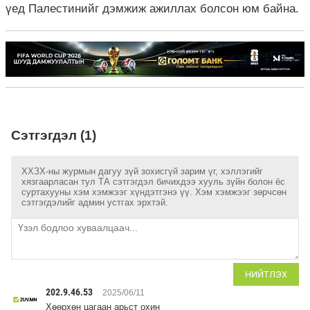
үед Палестинийг дэмжиж ажиллах болсон юм байна.
Сэтгэгдэл (1)
ХХЗХ-ны журмын дагуу зүй зохисгүй зарим үг, хэллэгийг
хязгаарласан тул ТА сэтгэгдэл бичихдээ хууль зүйн болон ёс
суртахууны хэм хэмжээг хүндэтгэнэ үү. Хэм хэмжээг зөрчсөн
сэтгэгдэлийг админ устгах эрхтэй.
НИЙТЛЭХ
202.9.46.53
2025/06/11
Хөөрхөн цагаан арьст охин