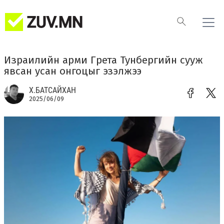
Израилийн арми Грета Тунбергийн сууж
явсан усан онгоцыг эзэлжээ
Х.БАТСАЙХАН
2025/06/09