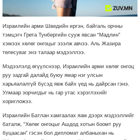
Израилийн арми Шведийн иргэн, байгаль орчны
тэмцэгч Грета Тунбергийн сууж явсан “Мадлин”
хэмээх хөлөг онгоцыг эзэлж авчээ. Аль Жазира
телесуваг энэ талаар мэдээллээ.
Мэдээлэлд өгүүлснээр, Израилийн арми хөлөг онгоц
руу задгай далайд буюу ямар нэг улсын
харьяалалгүй бүсэд явж байх үед нь дайрсан гэнэ.
Улмаар зорчигдыг нь гар утас хэрэглэхийг
хоригложээ.
Израилийн Батлан хамгаалах яам дээрх мэдээллийг
баталж, “Хөлөг онгоцыг Ашдод хотын боомт руу
буцаасан” гэсэн бол дипломат албаныхан нь