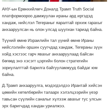
АНУ-ын Ерөнхийлөгч Доналд Трамп Truth Social
платформоороо дамжуулан ираны ард иргэдэд
хандаж, нийслэл Тегераныг яаралтай орхиж гарахыг
анхааруулсан нь олон улсад шуугиан тариад байна.
Түүний өмнө Израилийн тал үүний өмнө Ираны
нийслэлийн оршин суугчдад хандаж, Тегераны зүүн
хойд хэсгээс гарч явахыг анхааруулаад байсан
бөгөөд энэ хэсэгт цэргийн болон стратегийн
зориулалттай барилга байгууламжууд байдаг юм
байна.
Д.Трамп анхааруулга, мэдэгдэлдээ Ирантай хийсэн
цөмийн хөтөлбөрийн талаарх хэлэлцээрийн үеэр
тавьсан сүүлийн саналыг хүлээж авахыг тус улсын
эрх баригчдад хандан уриалжээ.