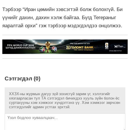
Тэрбээр “Иран цөмийн зэвсэгтэй болж болохгүй. Би
үүнийг дахин, дахин хэлж байгаа. Бүгд Тегераныг
яаралтай орхи” гэж тэрбээр мэдэгдэлдээ онцолжээ.
Сэтгэгдэл (0)
ХХЗХ-ны журмын дагуу зүй зохисгүй зарим үг, хэллэгийг
хязгаарласан тул ТА сэтгэгдэл бичихдээ хууль зүйн болон ёс
суртахууны хэм хэмжээг хүндэтгэнэ үү. Хэм хэмжээг зөрчсөн
сэтгэгдэлийг админ устгах эрхтэй.