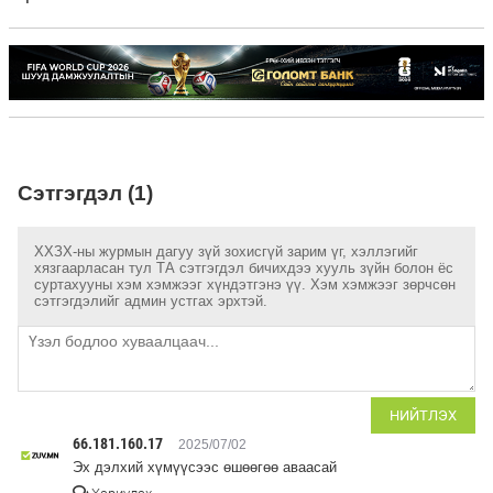
Сэтгэгдэл (1)
ХХЗХ-ны журмын дагуу зүй зохисгүй зарим үг, хэллэгийг
хязгаарласан тул ТА сэтгэгдэл бичихдээ хууль зүйн болон ёс
суртахууны хэм хэмжээг хүндэтгэнэ үү. Хэм хэмжээг зөрчсөн
сэтгэгдэлийг админ устгах эрхтэй.
НИЙТЛЭХ
66.181.160.17
2025/07/02
Эх дэлхий хүмүүсээс өшөөгөө аваасай