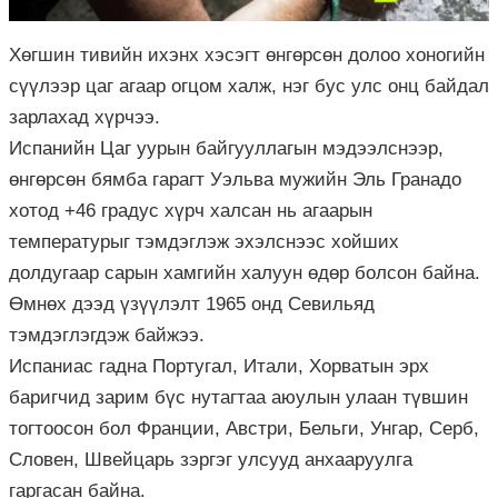
Хөгшин тивийн ихэнх хэсэгт өнгөрсөн долоо хоногийн
сүүлээр цаг агаар огцом халж, нэг бус улс онц байдал
зарлахад хүрчээ.
Испанийн Цаг уурын байгууллагын мэдээлснээр,
өнгөрсөн бямба гарагт Уэльва мужийн Эль Гранадо
хотод +46 градус хүрч халсан нь агаарын
температурыг тэмдэглэж эхэлснээс хойших
долдугаар сарын хамгийн халуун өдөр болсон байна.
Өмнөх дээд үзүүлэлт 1965 онд Севильяд
тэмдэглэгдэж байжээ.
Испаниас гадна Португал, Итали, Хорватын эрх
баригчид зарим бүс нутагтаа аюулын улаан түвшин
тогтоосон бол Франции, Австри, Бельги, Унгар, Серб,
Словен, Швейцарь зэргэг улсууд анхааруулга
гаргасан байна.