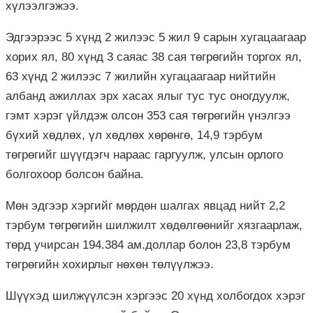
хүлээлгэжээ.
Эдгээрээс 5 хүнд 2 жилээс 5 жил 9 сарын хугацаагаар
хорих ял, 80 хүнд 3 саяас 38 сая төгрөгийн торгох ял,
63 хүнд 2 жилээс 7 жилийн хугацаагаар нийтийн
албанд ажиллах эрх хасах ялыг тус тус оногдуулж,
гэмт хэрэг үйлдэж олсон 353 сая төгрөгийн үнэлгээ
бүхий хөдлөх, үл хөдлөх хөрөнгө, 14,9 тэрбум
төгрөгийг шүүгдэгч нараас гаргуулж, улсын орлого
болгохоор болсон байна.
Мөн эдгээр хэргийг мөрдөн шалгах явцад нийт 2,2
тэрбум төгрөгийн шилжилт хөдөлгөөнийг хязгаарлаж,
төрд учирсан 194.384 ам.доллар болон 23,8 тэрбум
төгрөгийн хохирлыг нөхөн төлүүлжээ.
Шүүхэд шилжүүлсэн хэргээс 20 хүнд холбогдох хэрэг