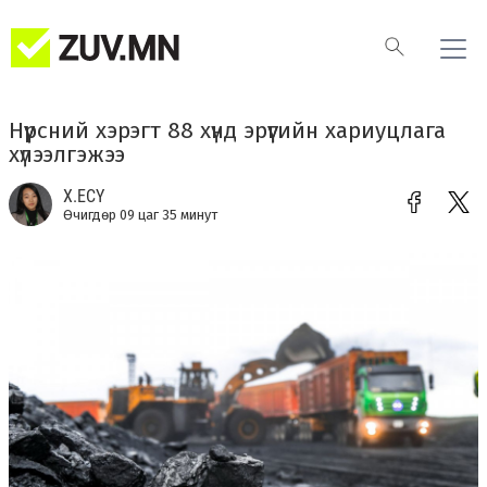
Нүүрсний хэрэгт 88 хүнд эрүүгийн хариуцлага
хүлээлгэжээ
Х.ЕСҮ
Өчигдөр 09 цаг 35 минут