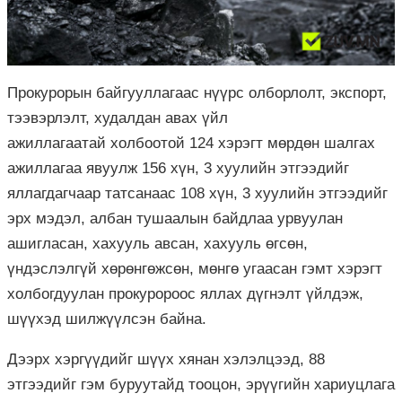
Прокурорын байгууллагаас нүүрс олборлолт, экспорт,
тээвэрлэлт, худалдан авах үйл
ажиллагаатай холбоотой 124 хэрэгт мөрдөн шалгах
ажиллагаа явуулж 156 хүн, 3 хуулийн этгээдийг
яллагдагчаар татсанаас 108 хүн, 3 хуулийн этгээдийг
эрх мэдэл, албан тушаалын байдлаа урвуулан
ашигласан, хахууль авсан, хахууль өгсөн,
үндэслэлгүй хөрөнгөжсөн, мөнгө угаасан гэмт хэрэгт
холбогдуулан прокуророос яллах дүгнэлт үйлдэж,
шүүхэд шилжүүлсэн байна.
Дээрх хэргүүдийг шүүх хянан хэлэлцээд, 88
этгээдийг гэм буруутайд тооцон, эрүүгийн хариуцлага