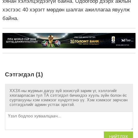
хянан хэлэлцэгдээгүй байна. Одоогоор дээрх ажлын
хэсгээс 40 хэрэгт мөрдөн шалгах ажиллагаа явуулж
байна.
Сэтгэгдэл (1)
ХХЗХ-ны журмын дагуу зүй зохисгүй зарим үг, хэллэгийг
хязгаарласан тул ТА сэтгэгдэл бичихдээ хууль зүйн болон ёс
суртахууны хэм хэмжээг хүндэтгэнэ үү. Хэм хэмжээг зөрчсөн
сэтгэгдэлийг админ устгах эрхтэй.
НИЙТЛЭХ