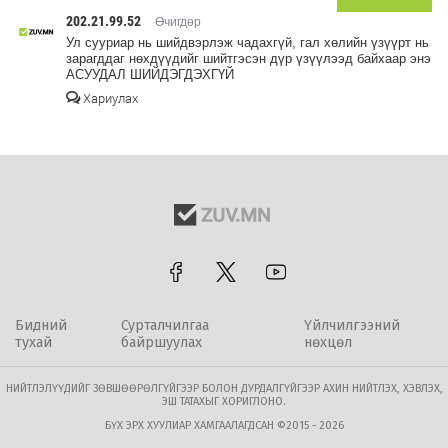
202.21.99.52
Өчигдөр
Ул сууриар нь шийдвэрлэж чадахгүй, гал хөлийн үзүүрт нь
зарагддаг нөхдүүдийг шийтгэсэн дүр үзүүлээд байхаар энэ
АСУУДАЛ ШИЙДЭГДЭХГҮЙ
Хариулах
Бидний
Сурталчилгаа
Үйлчилгээний
тухай
байршуулах
нөхцөл
НИЙТЛЭЛҮҮДИЙГ ЗӨВШӨӨРӨЛГҮЙГЭЭР БОЛОН ДУРДАЛГҮЙГЭЭР АХИН НИЙТЛЭХ, ХЭВЛЭХ,
ЭШ ТАТАХЫГ ХОРИГЛОНО.
БҮХ ЭРХ ХУУЛИАР ХАМГААЛАГДСАН ©2015 - 2026