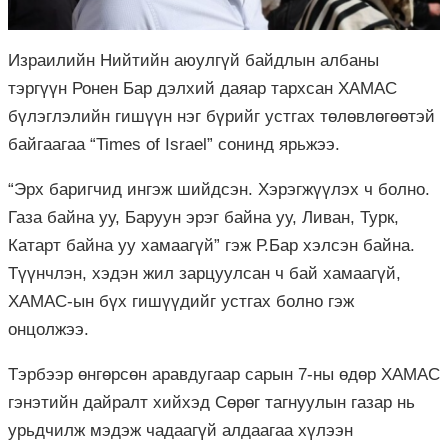
Израилийн
Нийтийн аюулгүй байдлын албаны
тэргүүн
Ронен
Бар дэлхий даяар тархсан
ХАМАС
бүлэглэлийн гишүүн нэг бүрийг устгах төлөвлөгөөтэй
байгаагаа “Times of Israel” сонинд ярьжээ.
“Эрх баригчид ингэж шийдсэн. Хэрэгжүүлэх ч болно.
Газа
байна уу, Баруун эрэг байна уу, Ливан, Турк,
Катарт байна уу хамаагүй” гэж Р.Бар хэлсэн байна.
Түүнчлэн, хэдэн жил зарцуулсан ч бай хамаагүй,
ХАМАС-ын
бүх гишүүдийг устгах болно гэж
онцолжээ.
Тэрбээр
өнгөрсөн аравдугаар сарын 7-
ны
өдөр
ХАМАС
гэнэтийн дайралт хийхэд Сөрөг тагнуулын газар нь
урьдчилж мэдэж чадаагүй алдаагаа хүлээн