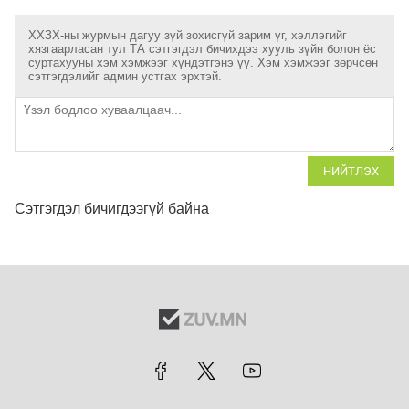
ХХЗХ-ны журмын дагуу зүй зохисгүй зарим үг, хэллэгийг
хязгаарласан тул ТА сэтгэгдэл бичихдээ хууль зүйн болон ёс
суртахууны хэм хэмжээг хүндэтгэнэ үү. Хэм хэмжээг зөрчсөн
сэтгэгдэлийг админ устгах эрхтэй.
НИЙТЛЭХ
Сэтгэгдэл бичигдээгүй байна