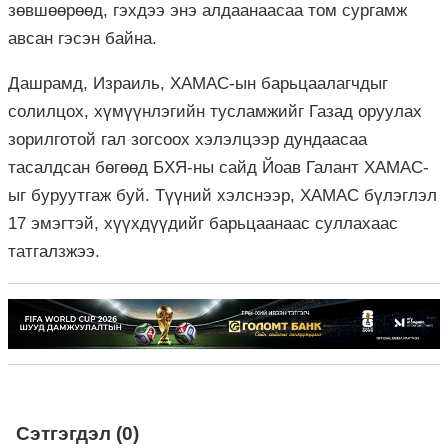
зөвшөөрөөд, гэхдээ энэ алдаанаасаа том сургамж
авсан гэсэн байна.
Дашрамд,
Израиль
,
ХАМАС-ын
барьцаалагчдыг
солилцох, хүмүүнлэгийн тусламжийг Газад оруулах
зорилготой гал зогсоох хэлэлцээр дундаасаа
тасалдсан бөгөөд
БХЯ-ны
сайд
Йоав
Галант
ХАМАС-
ыг
буруутгаж буй. Түүний хэлснээр,
ХАМАС
бүлэглэл
17 эмэгтэй, хүүхдүүдийг барьцаанаас суллахаас
татгалзжээ.
Сэтгэгдэл (0)