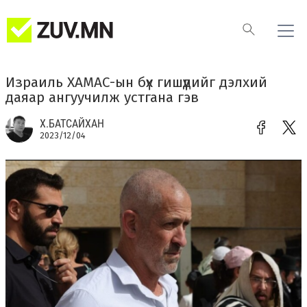
Израиль ХАМАС-ын бүх гишүүдийг дэлхий
даяар ангуучилж устгана гэв
Х.БАТСАЙХАН
2023/12/04