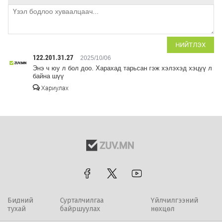
НИЙТЛЭХ
122.201.31.27
2025/10/06
Энэ ч юу л бол доо. Харахад тарьсан гэж хэлэхэд хэцүү л
байна шүү
Хариулах
Бидний
Сурталчилгаа
Үйлчилгээний
тухай
байршуулах
нөхцөл