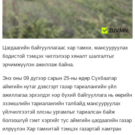
Цагдаагийн байгууллагаас хар тамхи, мансууруулах
бодистой тэмцэх чиглэлээр хяналт шалгалтыг
эрчимжүүлэн ажиллаж байна.
Энэ оны 09 дүгээр сарын 25-ны өдөр Сүхбаатар
аймгийн нутаг дэвсгэрт газар тариалангийн үйл
ажиллагаа эрхэлдэг нэр бүхий байгууллага нь өөрийн
эзэмшлийн тариалангийн талбайд мансууруулах
үйлчилгээтэй олсны ургамлыг тариалсан байж
болзошгүй гэмт хэргийг тус аймгийн цагдаагийн газар
илрүүлэн Хар тамхитай тэмцэх газартай хамтран