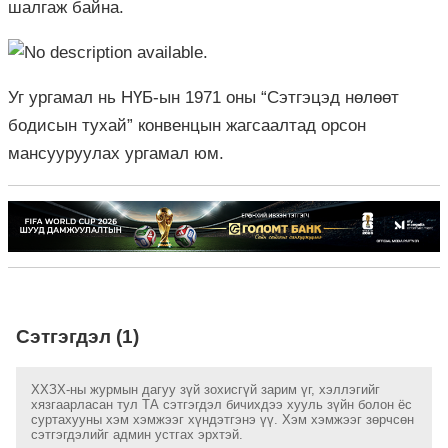
шалгаж байна.
Уг ургамал нь НҮБ-ын 1971 оны “Сэтгэцэд нөлөөт
бодисын тухай” конвенцын жагсаалтад орсон
мансууруулах ургамал юм.
Сэтгэгдэл (1)
ХХЗХ-ны журмын дагуу зүй зохисгүй зарим үг, хэллэгийг
хязгаарласан тул ТА сэтгэгдэл бичихдээ хууль зүйн болон ёс
суртахууны хэм хэмжээг хүндэтгэнэ үү. Хэм хэмжээг зөрчсөн
сэтгэгдэлийг админ устгах эрхтэй.