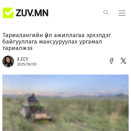
Тариалангийн үйл ажиллагаа эрхэлдэг
байгууллага мансууруулах ургамал
тариалжээ
Х.ЕСҮ
2025/10/03