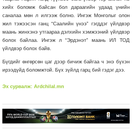
хийх боломж байсан бол дараагийн удаад үнийн
саналаа мөн л илгээж болно. Ингэж Монголыг олон
жил тэжээсэн ганц “Саалийн үнээ” гэгддэг үйлдвэр
маань жинхэнэ утгаараа дэлхийн хэмжээний үйлдвэр
болох байлаа. Ингэж л “Эрдэнэт” маань ИЛ ТОД
үйлдвэр болох байв.
Бүгдийг өнгөрсөн цаг дээр бичиж байгаа ч энэ бүхэн
ирээдүйд боломжтой. Бүх зүйлд гарц бий гэдэг дээ.
Эх сурвалж: Ardchilal.mn