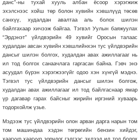
данс”-ны тухай хууль албан ёсоор хэрэгжиж
эхэлснээс хойш төр болон хувийн хэвшлүүд төсөв
санхүү, худалдан авалтаа аль болох шилэн
байлгахаар хичээж байгаа. Тэгвэл Уулын баяжуулах
“Эрдэнэт” үйлдвэрийн 49 хувийг Оросын талаас
худалдан авсан хувийн хэвшлийнхэн тус үйлдвэрийн
дансыг шилэн болгох, худалдан авах ажиллагааг нь
ил тод болгох санаачлага гаргасан байна. Гэвч энэ
асуудал бүрэн хэрэгжээгүйг одоо хэн хүнгүй мэднэ.
Тэгвэл тус үйлдвэрийн дансыг шилэн болгож,
худалдан авах ажиллагааг ил тод байлгаснаар ямар
үр дагавар гарах байсныг жирийн иргэний хуваарь
тодорхойлж үзье.
Мэдээж тус үйлдвэрийн олон арван дарга нарын том
том машиндаа хэдэн төгрөгийн бензин хийдэг,
хаагуур хаагуур зорчдог гэдгээс эхлээд ил тод болох