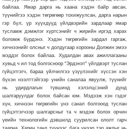
байлаа. Ямар дарга нь хаана хэдэн байр авсан,
түүнийгээ хэдэн төгрөгөөр тохижуулсан, дарга нарын
гэр бүл, үр хүүхдүүд үйлдвэрийн зардлаар ямар
тусламж дэмжлэг хүртсэнийг ч жирийн иргэд харах
боломж бүрдэнэ. Хэдэн төгрөгийн зардал гаргаж,
хичнээнийг олсныг ч долдугаар хорооны Должин эмээ
мэддэг болох байлаа. Худалдан авах ажиллагааны
хувьд ч ил тод болгосноор “Эрдэнэт” үйлдвэрт туслан
гүйцэтгэгч, бараа үйлчилгээ үзүүлэхийг хүссэн хэн
бүхэн нээлттэйгээр үнийн саналаа явуулж, түүнийг
нь удирдлагын түвшинд хэлэлцсэний дүнд
шалгаруулдаг болох байсан юм. Мэдээж хэн гэдэг
хүн, хичнээн төгрөгийн үнэ санал болгооод туслан
гүйцэтгэгчээр шалгарсныг та ч мэдэж болох орчин
үеийн технологийн дэвшилд суурилсан ололт гарч
таарна. Харин танд түүнээс бага үнээр тэр ажлыг нь