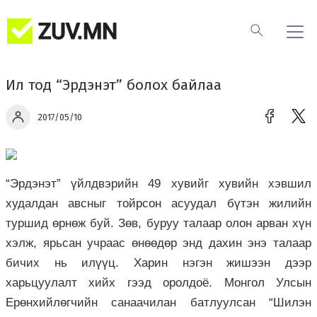
Ил тод “Эрдэнэт” болох байлаа
2017/05/10
“Эрдэнэт” үйлдвэрийн 49 хувийг хувийн хэвшил
худалдан авсныг тойрсон асуудал бүтэн жилийн
туршид өрнөж буй. Зөв, буруу талаар олон арван хүн
хэлж, ярьсан учраас өнөөдөр энд дахин энэ талаар
бичих нь илүүц. Харин нэгэн жишээн дээр
харьцуулалт хийх гээд оролдоё. Монгол Улсын
Ерөнхийлөгчийн санаачилан батлуулсан “Шилэн