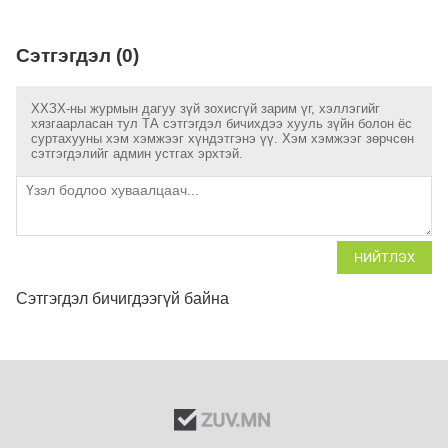
Сэтгэгдэл (0)
ХХЗХ-ны журмын дагуу зүй зохисгүй зарим үг, хэллэгийг
хязгаарласан тул ТА сэтгэгдэл бичихдээ хууль зүйн болон ёс
суртахууны хэм хэмжээг хүндэтгэнэ үү. Хэм хэмжээг зөрчсөн
сэтгэгдэлийг админ устгах эрхтэй.
НИЙТЛЭХ
Сэтгэгдэл бичигдээгүй байна