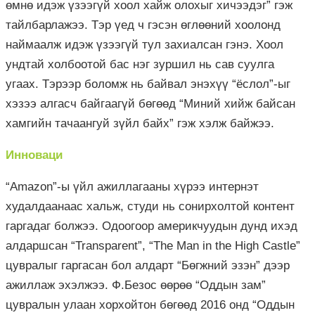
өмнө идэж үзээгүй хоол хайж олохыг хичээдэг” гэж
тайлбарлажээ. Тэр үед ч гэсэн өглөөний хоолонд
наймаалж идэж үзээгүй тул захиалсан гэнэ. Хоол
ундтай холбоотой бас нэг зуршил нь сав суулга
угаах. Тэрээр боломж нь байвал энэхүү “ёслол”-ыг
хэзээ алгасч байгаагүй бөгөөд “Миний хийж байсан
хамгийн тачаангуй зүйл байх” гэж хэлж байжээ.
Инноваци
“Amazon”-ы үйл ажиллагааны хүрээ интернэт
худалдаанаас хальж, студи нь сонирхолтой контент
гаргадаг болжээ. Одоогоор америкчуудын дунд ихэд
алдаршсан “Transparent”, “The Man in the High Castle”
цувралыг гаргасан бол алдарт “Бөгжний эзэн” дээр
ажиллаж эхэлжээ. Ф.Безос өөрөө “Оддын зам”
цувралын улаан хорхойтон бөгөөд 2016 онд “Оддын