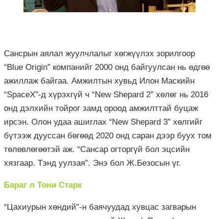
Сансрын аялал жуулчлалыг хөгжүүлэх зорилгоор
“Blue Origin” компанийг 2000 онд байгуулсан нь өдгөө
ажиллаж байгаа. Амжилтын хувьд Илон Маскийн
“SpaceX”-д хүрэхгүй ч “New Shepard 2” хөлөг нь 2016
онд дэлхийн тойрог замд ороод амжилттай буцаж
ирсэн. Олон удаа ашиглах “New Shepard 3” хөлгийг
бүтээж дууссан бөгөөд 2020 онд саран дээр буух том
төлөвлөгөөтэй аж. “Сансар огторгүй бол эцсийн
хязгаар. Тэнд уулзая”. Энэ бол Ж.Безосын үг.
Бараг л Тони Старк
“Цахиурын хөндий”-н баячуудад хувцас загварын