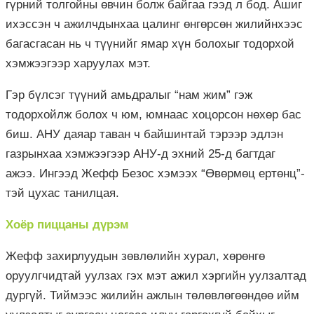
гүрний толгойны өвчин болж байгаа гээд л бод. Ашиг
ихэссэн ч ажилчдынхаа цалинг өнгөрсөн жилийнхээс
багасгасан нь ч түүнийг ямар хүн болохыг тодорхой
хэмжээгээр харуулах мэт.
Гэр бүлсэг түүний амьдралыг “нам жим” гэж
тодорхойлж болох ч юм, юмнаас хоцорсон нөхөр бас
биш. АНУ даяар таван ч байшинтай тэрээр эдлэн
газрынхаа хэмжээгээр АНУ-д эхний 25-д багтдаг
ажээ. Ингээд Жефф Безос хэмээх “Өвөрмөц ертөнц”-
тэй цухас танилцая.
Хоёр пиццаны дүрэм
Жефф захирлуудын зөвлөлийн хурал, хөрөнгө
оруулгчидтай уулзах гэх мэт ажил хэргийн уулзалтад
дургүй. Тиймээс жилийн ажлын төлөвлөгөөндөө ийм