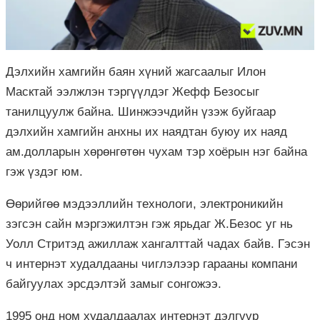
Дэлхийн хамгийн баян хүний жагсаалыг Илон
Масктай ээлжлэн тэргүүлдэг Жефф Безосыг
танилцуулж байна. Шинжээчдийн үзэж буйгаар
дэлхийн хамгийн анхны их наядтан буюу их наяд
ам.долларын хөрөнгөтөн чухам тэр хоёрын нэг байна
гэж үздэг юм.
Өөрийгөө мэдээллийн технологи, электроникийн
зэгсэн сайн мэргэжилтэн гэж ярьдаг Ж.Безос уг нь
Уолл Стритэд ажиллаж хангалттай чадах байв. Гэсэн
ч интернэт худалдааны чиглэлээр гарааны компани
байгуулах эрсдэлтэй замыг сонгожээ.
1995 онд ном худалдаалах интернэт дэлгүүр