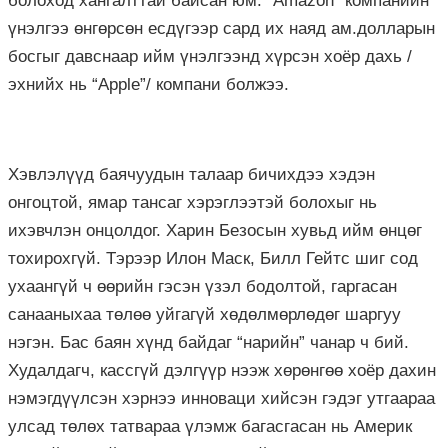
болоход хангалттай байсан юм. “Amazon” компанийн
үнэлгээ өнгөрсөн есдүгээр сард их наяд ам.долларын
босгыг давснаар ийм үнэлгээнд хүрсэн хоёр дахь /
эхнийх нь “Apple”/ компани болжээ.
Хэвлэлүүд баячуудын талаар бичихдээ хэдэн
онгоцтой, ямар тансаг хэрэглээтэй болохыг нь
ихэвчлэн онцолдог. Харин Безосын хувьд ийм өнцөг
тохирохгүй. Тэрээр Илон Маск, Билл Гейтс шиг сод
ухаангүй ч өөрийн гэсэн үзэл бодолтой, гаргасан
санааныхаа төлөө уйгагүй хөдөлмөрлөдөг шаргуу
нэгэн. Бас баян хүнд байдаг “нарийн” чанар ч бий.
Худалдагч, кассгүй дэлгүүр нээж хөрөнгөө хоёр дахин
нэмэгдүүлсэн хэрнээ инноваци хийсэн гэдэг утгаараа
улсад төлөх татвараа үлэмж багасгасан нь Америк