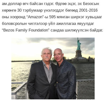
ам.доллар өгч байсан гэдэг. Өдгөө эцэг, эх Безосын
хөрөнгө 30 тэрбумаар үнэлэгддэг бөгөөд 2001-2016
оны хооронд “Amazon”-ы 595 мянган ширхэг хувьцааг
боловсролын чиглэлээр үйл ажиллагаа явуулдаг
“Bezos Family Foundation” сандаа шилжүүлсэн байдаг.