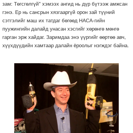
зам: Төгсгөлгүй” хэмээх ангид нь дүр бүтээж амжсан
гэнэ. Ер нь сансрын хязгааргүй орон зай түүний
сэтгэлийг маш их татдаг бөгөөд НАСА-гийн
пуужингийн далайд унасан хэсгийг хөрөнгө мөнгө
гарган эрж хайдаг. Заримдаа энэ үүргийг өөртөө авч,
хүүхдүүдийн хамтаар далайн ёроолыг нэгждэг байна.