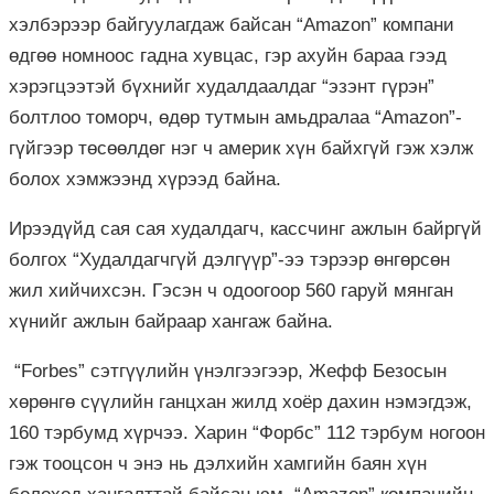
хэлбэрээр байгуулагдаж байсан “Amazon” компани
өдгөө номноос гадна хувцас, гэр ахуйн бараа гээд
хэрэгцээтэй бүхнийг худалдаалдаг “эзэнт гүрэн”
болтлоо томорч, өдөр тутмын амьдралаа “Amazon”-
гүйгээр төсөөлдөг нэг ч америк хүн байхгүй гэж хэлж
болох хэмжээнд хүрээд байна.
Ирээдүйд сая сая худалдагч, кассчинг ажлын байргүй
болгох “Худалдагчгүй дэлгүүр”-ээ тэрээр өнгөрсөн
жил хийчихсэн. Гэсэн ч одоогоор 560 гаруй мянган
хүнийг ажлын байраар хангаж байна.
“Forbes” сэтгүүлийн үнэлгээгээр, Жефф Безосын
хөрөнгө сүүлийн ганцхан жилд хоёр дахин нэмэгдэж,
160 тэрбумд хүрчээ. Харин “Форбс” 112 тэрбум ногоон
гэж тооцсон ч энэ нь дэлхийн хамгийн баян хүн