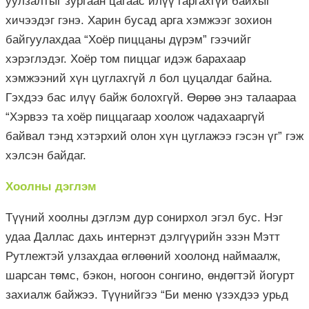
уулзалтыг зургаан цагаас илүү гаргахгүй байхыг
хичээдэг гэнэ. Харин бусад арга хэмжээг зохион
байгуулахдаа “Хоёр пиццаны дүрэм” гээчийг
хэрэглэдэг. Хоёр том пиццаг идэж барахаар
хэмжээний хүн цуглахгүй л бол цуцалдаг байна.
Гэхдээ бас илүү байж болохгүй. Өөрөө энэ талаараа
“Хэрвээ та хоёр пиццагаар хоолож чадахааргүй
байвал тэнд хэтэрхий олон хүн цуглажээ гэсэн үг” гэж
хэлсэн байдаг.
Хоолны дэглэм
Түүний хоолны дэглэм дур сонирхол эгэл бус. Нэг
удаа Даллас дахь интернэт дэлгүүрийн эзэн Мэтт
Рутлежтэй улзахдаа өглөөний хоолонд наймаалж,
шарсан төмс, бэкон, ногоон сонгино, өндөгтэй йогурт
захиалж байжээ. Түүнийгээ “Би меню үзэхдээ урьд