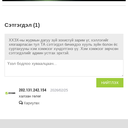
Сэтгэгдэл (1)
ХХЗХ-ны журмын дагуу зүй зохисгүй зарим үг, хэллэгийг
хязгаарласан тул ТА сэтгэгдэл бичихдээ хууль зүйн болон ёс
суртахууны хэм хэмжээг хүндэтгэнэ үү. Хэм хэмжээг зөрчсөн
сэтгэгдэлийг админ устгах эрхтэй.
НИЙТЛЭХ
202.131.242.154
2026/02/25
халзан гөлөг
Хариулах