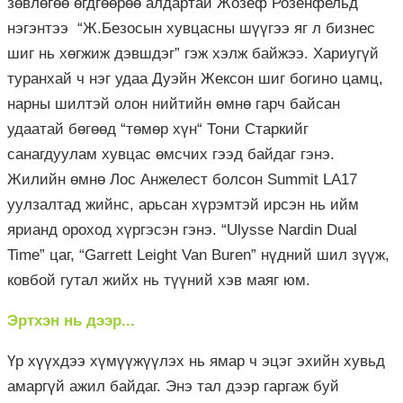
зөвлөгөө өгдгөөрөө алдартай Жозеф Розенфельд
нэгэнтээ “Ж.Безосын хувцасны шүүгээ яг л бизнес
шиг нь хөгжиж дэвшдэг” гэж хэлж байжээ. Хариугүй
туранхай ч нэг удаа Дуэйн Жексон шиг богино цамц,
нарны шилтэй олон нийтийн өмнө гарч байсан
удаатай бөгөөд “төмөр хүн“ Тони Старкийг
санагдуулам хувцас өмсчих гээд байдаг гэнэ.
Жилийн өмнө Лос Анжелест болсон Summit LA17
уулзалтад жийнс, арьсан хүрэмтэй ирсэн нь ийм
ярианд ороход хүргэсэн гэнэ. “Ulysse Nardin Dual
Time” цаг, “Garrett Leight Van Buren” нүдний шил зүүж,
ковбой гутал жийх нь түүний хэв маяг юм.
Эртхэн нь дээр...
Үр хүүхдээ хүмүүжүүлэх нь ямар ч эцэг эхийн хувьд
амаргүй ажил байдаг. Энэ тал дээр гаргаж буй