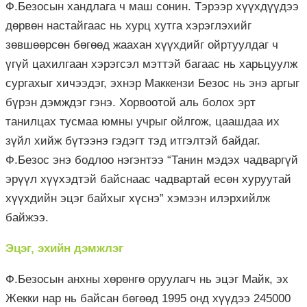
Ф.Безосын хандлага ч маш сонин. Тэрээр хүүхдүүдээ
дөрвөн настайгаас нь хурц хутга хэрэглэхийг
зөвшөөрсөн бөгөөд жаахан хүүхдийг ойртуулдаг ч
үгүй цахилгаан хэрэгсэл мэттэй багаас нь харьцуулж
сургахыг хичээдэг, эхнэр Маккензи Безос нь энэ аргыг
бүрэн дэмждэг гэнэ. Хорвоотой аль болох эрт
танилцах тусмаа юмны учрыг ойлгож, цаашдаа их
зүйл хийж бүтээнэ гэдэгт тэд итгэлтэй байдаг.
Ф.Безос энэ бодлоо нэгэнтээ “Танин мэдэх чадваргүй
эрүүл хүүхэдтэй байснаас чадвартай есөн хуруутай
хүүхдийн эцэг байхыг хүснэ” хэмээн илэрхийлж
байжээ.
Эцэг, эхийн дэмжлэг
Ф.Безосын анхны хөрөнгө оруулагч нь эцэг Майк, эх
Жекки нар нь байсан бөгөөд 1995 онд хүүдээ 245000