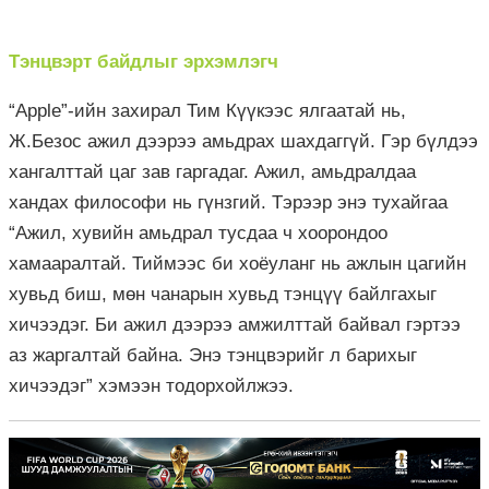
Тэнцвэрт байдлыг эрхэмлэгч
“Apple”-ийн захирал Тим Күүкээс ялгаатай нь,
Ж.Безос ажил дээрээ амьдрах шахдаггүй. Гэр бүлдээ
хангалттай цаг зав гаргадаг. Ажил, амьдралдаа
хандах философи нь гүнзгий. Тэрээр энэ тухайгаа
“Ажил, хувийн амьдрал тусдаа ч хоорондоо
хамааралтай. Тиймээс би хоёуланг нь ажлын цагийн
хувьд биш, мөн чанарын хувьд тэнцүү байлгахыг
хичээдэг. Би ажил дээрээ амжилттай байвал гэртээ
аз жаргалтай байна. Энэ тэнцвэрийг л барихыг
хичээдэг” хэмээн тодорхойлжээ.