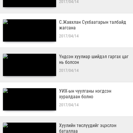
2017/04/14
С.Жавхлан Сүхбаатарын талбайд
жагсана
2017/04/14
Үндсэн хуулиар шийдэл гаргах цаг
нь болсон
2017/04/14
УИХ-ын чуулганы нэгдсэн
хуралдаан болно
2017/04/14
Хуулийн төслүүдийг эцэслэн
баталлаа