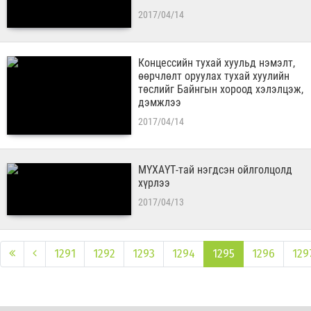
2017/04/14
Концессийн тухай хуульд нэмэлт,
өөрчлөлт оруулах тухай хуулийн
төслийг Байнгын хороод хэлэлцэж,
дэмжлээ
2017/04/14
МҮХАҮТ-тай нэгдсэн ойлголцолд
хүрлээ
2017/04/13
1291
1292
1293
1294
1295
1296
129