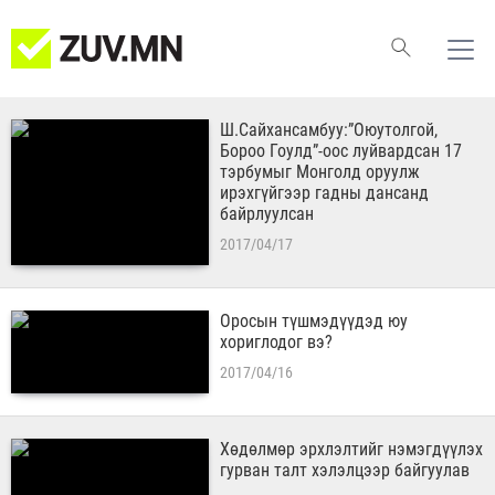
Ш.Сайхансамбуу:”Оюутолгой,
Бороо Гоулд”-оос луйвардсан 17
тэрбумыг Монголд оруулж
ирэхгүйгээр гадны дансанд
байрлуулсан
2017/04/17
Оросын түшмэдүүдэд юу
хориглодог вэ?
2017/04/16
Хөдөлмөр эрхлэлтийг нэмэгдүүлэх
гурван талт хэлэлцээр байгуулав