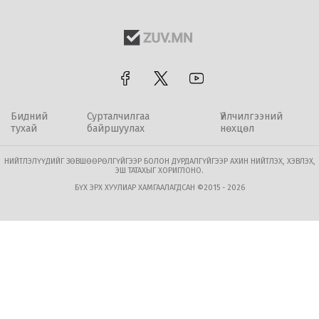
Бидний
Сурталчилгаа
Үйлчилгээний
тухай
байршуулах
нөхцөл
НИЙТЛЭЛҮҮДИЙГ ЗӨВШӨӨРӨЛГҮЙГЭЭР БОЛОН ДУРДАЛГҮЙГЭЭР АХИН НИЙТЛЭХ, ХЭВЛЭХ,
ЭШ ТАТАХЫГ ХОРИГЛОНО.
БҮХ ЭРХ ХУУЛИАР ХАМГААЛАГДСАН ©2015 - 2026